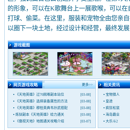
的形象，可以在K歌舞台上一展歌喉，可以在
打球、偷菜。在这里，服装和宠物全由您亲自
以圈下一块土地，经过设计和经营，最终发展
游戏截图
网页游戏攻略
更多>>
相关资讯
《天地英雄》过70困难副本站位
[03-08]
宝物猎人
《天地英雄》选择装备属性的方法
[03-08]
皇途
《天地英雄》穆桂英典韦孙武搭配
[03-08]
疯狂松鼠
炼狱副本《天地英雄》给力通关
[03-08]
海岛霸业
《傲视天地》地图通关攻略介绍
[03-07]
大乐斗2