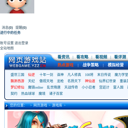
消息
(0)
提醒
(0)
进行中的任务
账号设置
退出登录
全站地图
看资讯
看攻略
看视频
看评测
|
|
|
热点游戏
战争策略
模拟经营
|
|
盛世三国
仙逆
十年一剑
诛神
凡人修真
108将
末日传说
魔力学
飘渺西游
天纪
傲视天地
龙枪
名扬天下
神仙道
仙界幻世录
重装
梦幻修仙
魔镜online
乱世隋唐
天战传奇
小小忍者
宫廷计
富人国
契约
热血球球
魔境
诸子百家
您的位置：
>
网页游戏
>
游戏库
>