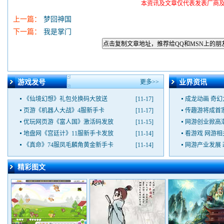
本资讯及文章仅代表发表厂商
上一篇：
梦回神国
下一篇：
我是掌门
点击复制文章地址，推荐给QQ和MSN上的朋
游戏发号
更多>>
业界资讯
《仙境幻想》礼包兑换码大放送
[11-17]
成龙动画 奇
页游《机器人大战》4服新手卡
[11-17]
传趣游将成首
优玩网页游《富人国》激活码发放
[11-15]
网游创业掀高
地盘网《宫廷计》11服新手卡发放
[11-14]
看游戏 网游
《真命》74服凤毛麟角黄金新手卡
[11-14]
网游产业发展
精彩图文