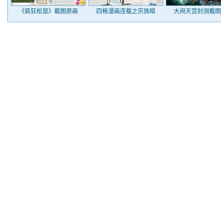
《疯狂松鼠》截图原画
四格漫画连载之宗族暗
大闹天宫封测截图