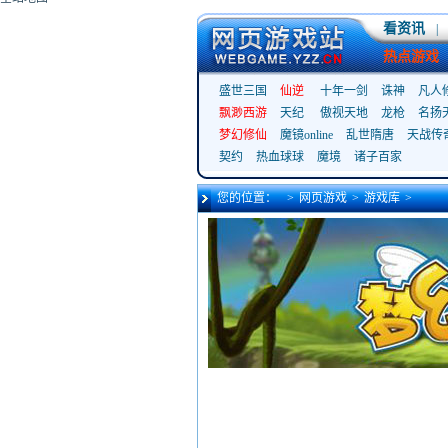
看资讯
|
热点游戏
盛世三国
仙逆
十年一剑
诛神
凡人
飘渺西游
天纪
傲视天地
龙枪
名扬
梦幻修仙
魔镜online
乱世隋唐
天战传
契约
热血球球
魔境
诸子百家
您的位置：
>
网页游戏
>
游戏库
>