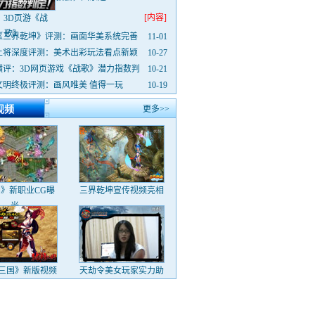
[内容]
：3D页游《战
歌》
《三界乾坤》评测：画面华美系统完善
11-01
上将深度评测：美术出彩玩法看点新颖
10-27
横评：3D网页游戏《战歌》潜力指数判
10-21
文明终极评测：画风唯美 值得一玩
10-19
视频
更多>>
》新职业CG曝
三界乾坤宣传视频亮相
光
三国》新版视频
天劫令美女玩家实力助