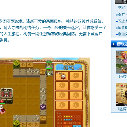
横评
页游
类网页游戏。清新可爱的画面风格，独特的双线养成系统，
五虎
，耐人寻味的剧情任务，千奇百怪的关卡迷宫，让你感受一个
博弈
的人生旅程，构筑一段让您难忘的经典回忆。无需下载客户
定
帝国
免费。
游戏
《傲剑
《猛将