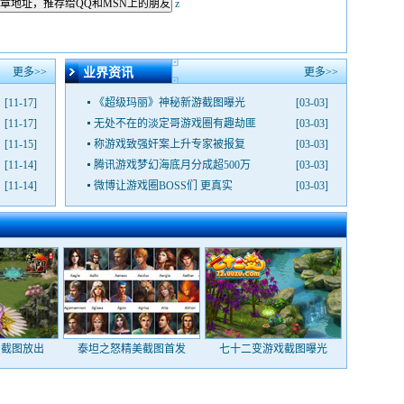
章地址，推荐给QQ和MSN上的朋友
z
更多>>
业界资讯
更多>>
[11-17]
《超级玛丽》神秘新游截图曝光
[03-03]
[11-17]
无处不在的淡定哥游戏圈有趣劫匪
[03-03]
[11-15]
称游戏致强奸案上升专家被报复
[03-03]
[11-14]
腾讯游戏梦幻海底月分成超500万
[03-03]
[11-14]
微博让游戏圈BOSS们 更真实
[03-03]
画截图放出
泰坦之怒精美截图首发
七十二变游戏截图曝光