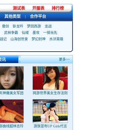
测试表
开服表
排行榜
其他类型
合作平台
|
傲剑
卧龙吟
梦回西游
龙战
武林争霸
仙域
墨攻
一骑当先
战记
山海创世录
梦幻封神
水浒英雄
资讯
更多>>
天神魔美女军团
网游世界美女生存法则
部曲线超林志玲
游族宣布UP Girls代言