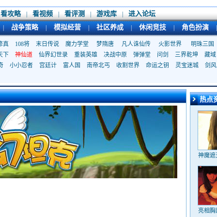
看攻略
看视频
看评测
游戏库
进入论坛
|
|
|
|
战争策略
模拟经营
社区养成
休闲竞技
角色扮演
|
|
|
|
|
|
修真
108将
末日传说
魔力学堂
梦隋唐
凡人诛仙传
火影世界
明珠三国
天下
神仙道
仙界幻世录
重装英雄
决战中原
弹弹堂
问剑
三界乾坤
藏域
奇
小小忍者
宫廷计
富人国
南帝北丐
收割世界
命运之钥
灵宝迷城
剑风
热点
神魔遮
亮相胸