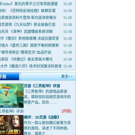
Online》复仇的黑手之日常奖励通鉴
11-10
难挡！《范特西足球经理》联赛狂潮
11-10
百家首部资料片登场 新内容泄密曝光
11-10
网页游戏《九天仙梦》职业装备打造
11-10
造天兵 《诛神》武器镶嵌系统详解
11-10
大作《傲剑》新地图首曝 决战古墓密室
11-10
更强大《盛世三国》国家平衡机制更新
11-10
千雄传承新区“傲视圣天”血战开启
11-10
也疯狂 《伏魔记》美女原画大曝光
11-10
TV大作《魔道六宗》技术封测激活码首发
11-10
评测
更多>>
页游《三界乾坤》评测
《三界乾坤》的游戏品质很
高，堪称现阶段网页游戏中的
明星产品。回合……
[内容]
三界乾坤》评测
横评：3D页游《战歌》
作为一款以原创魔幻故事为背
景的游戏，讲述了不同种族，
教会，国家之……