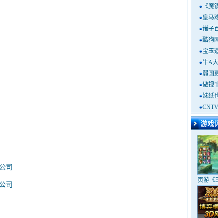
《魔镜
皇马
诸子
酷狗
宝玉
牛A
弱国
傲视
妹纸
CN
游戏
公司
页游《
公司