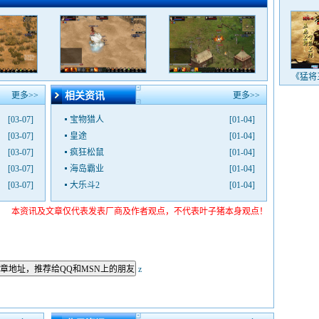
《猛将
更多>>
相关资讯
更多>>
[03-07]
宝物猎人
[01-04]
[03-07]
皇途
[01-04]
[03-07]
疯狂松鼠
[01-04]
[03-07]
海岛霸业
[01-04]
[03-07]
大乐斗2
[01-04]
本资讯及文章仅代表发表厂商及作者观点，不代表叶子猪本身观点！
章地址，推荐给QQ和MSN上的朋友
z