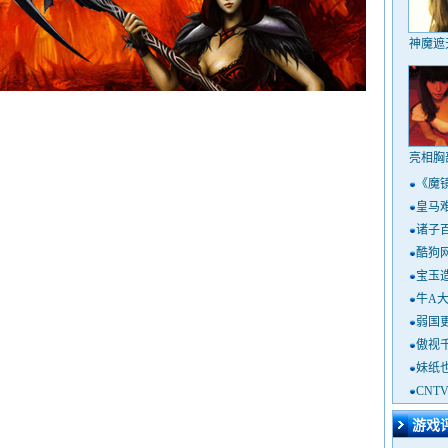
神魔遮
亮相胸
《魔镜
皇马
诸子
酷狗
宝玉
牛A
弱国
傲视
妹纸
CN
游戏