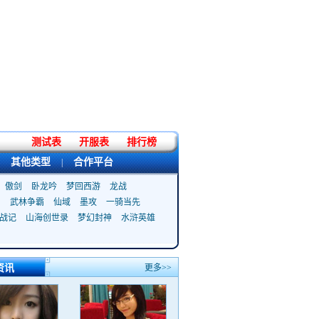
测试表
开服表
排行榜
其他类型
合作平台
|
傲剑
卧龙吟
梦回西游
龙战
武林争霸
仙域
墨攻
一骑当先
战记
山海创世录
梦幻封神
水浒英雄
资讯
更多>>