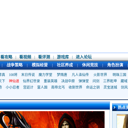
看攻略
看视频
看评测
游戏库
进入论坛
|
|
|
|
战争策略
模拟经营
社区养成
休闲竞技
角色扮演
|
|
|
|
|
|
修真
108将
末日传说
魔力学堂
梦隋唐
凡人诛仙传
火影世界
明珠三国
天下
神仙道
仙界幻世录
重装英雄
决战中原
弹弹堂
问剑
三界乾坤
藏域
奇
小小忍者
宫廷计
富人国
南帝北丐
收割世界
命运之钥
灵宝迷城
剑风
热点