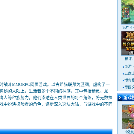
页游《
横评
页游
五虎
博弈
时战斗MMORPG网页游戏。以古希腊联邦为蓝图，虚构了一
定
帝国
神秘的大陆上，生活着多个不同的种族，其中包括精灵、龙
鹰人等种族势力，他们渗透在人类世界的每个角落，将无数探
游戏
戏中扮演探险者的角色，逐步深入这块大陆，与游戏中的不同
《傲剑