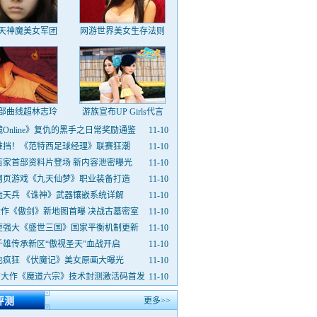
天神魔美女军团
网游世界美女生存法则
部曲线超林志玲
游族宣布UP Girls代言
Online》复仇的黑手之日常奖励通鉴
11-10
难挡！《范特西足球经理》联赛狂潮
11-10
百家首部资料片登场 新内容泄密曝光
11-10
网页游戏《九天仙梦》职业装备打造
11-10
造天兵 《诛神》武器镶嵌系统详解
11-10
大作《傲剑》新地图首曝 决战古墓密室
11-10
更强大《盛世三国》国家平衡机制更新
11-10
千雄传承新区“傲视圣天”血战开启
11-10
也疯狂 《伏魔记》美女原画大曝光
11-10
TV大作《魔道六宗》技术封测激活码首发
11-10
评测
更多>>