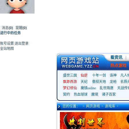
消息
(0)
提醒
(0)
进行中的任务
账号设置
退出登录
全站地图
看资讯
|
热点游戏
盛世三国
仙逆
十年一剑
诛神
凡人
飘渺西游
天纪
傲视天地
龙枪
名扬
梦幻修仙
魔镜online
乱世隋唐
天战传
契约
热血球球
魔境
诸子百家
您的位置：
>
网页游戏
>
游戏库
>