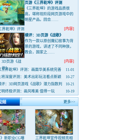
页游《三界乾坤》评测
《三界乾坤》的游戏品质很
高，堪称现阶段网页游戏中的
明星产品。回合……
[内容]
三界乾坤》评测
横评：3D页游《战歌》
作为一款以原创魔幻故事为背
景的游戏，讲述了不同种族，
教会，国家之……
[内容]
：3D页游《战
歌》
《三界乾坤》评测：画面华美系统完善
11-01
上将深度评测：美术出彩玩法看点新颖
10-27
横评：3D网页游戏《战歌》潜力指数判
10-21
文明终极评测：画风唯美 值得一玩
10-19
视频
更多>>
》新职业CG曝
三界乾坤宣传视频亮相