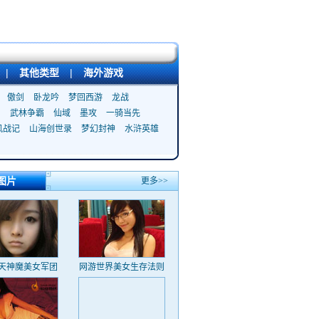
|
其他类型
|
海外游戏
傲剑
卧龙吟
梦回西游
龙战
武林争霸
仙域
墨攻
一骑当先
风战记
山海创世录
梦幻封神
水浒英雄
图片
更多>>
天神魔美女军团
网游世界美女生存法则