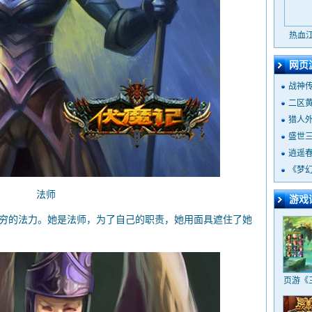
热血
网页
战神
二区
猎人
盛世
逍遥
《梦
法师
游戏
的法力。她是法师，为了自己的职责，她用面具遮住了她
页游《