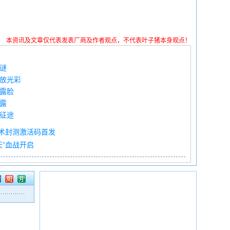
本资讯及文章仅代表发表厂商及作者观点，不代表叶子猪本身观点！
谜
大放光彩
初露脸
露
兽征途
技术封测激活码首发
天”血战开启
周
月