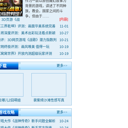
作为一款以原创魔幻故事为
背景的游戏，讲述了不同种
族，教会，国家之间的斗
争，但由于……
[内容]
：3D页游《战
歌》
《三界乾坤》评测：画面华美系统完善
11-01
上将深度评测：美术出彩玩法看点新颖
10-27
横评：3D网页游戏《战歌》潜力指数判
10-21
文明终极评测：画风唯美 值得一玩
10-19
《窝窝世界》开放内测超级玩家评测
10-19
下载
更多>>
去哪儿2囧萌娃
裴紫绮沙滩性感写真
游戏攻略
更多>>
游戏大作《战神传奇》新手问题全解析
10-24