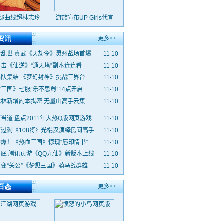
部曲线超林志玲
游族宣布UP Girls代言
资讯
更多>>
行乱世 真武《天劫令》灵州战场首爆
11-10
击《仙逆》“通天塔”副本连连看
11-10
小队集结 《梦幻封神》挑战三界台
11-10
三国》七服“乐不思蜀”14点开启
11-10
武林新增副本揭密 无量山高手云集
11-10
当道 盘点2011年大热Q版网页游戏
11-10
过剩《108将》光棍汉演绎民间高手
11-10
爆！《热血三国》惊现“唇印情书”
11-10
底 腾讯页游《QQ九仙》新版本上线
11-10
变“关公”《梦想三国》骑马战群雄
11-10
百态
更多>>