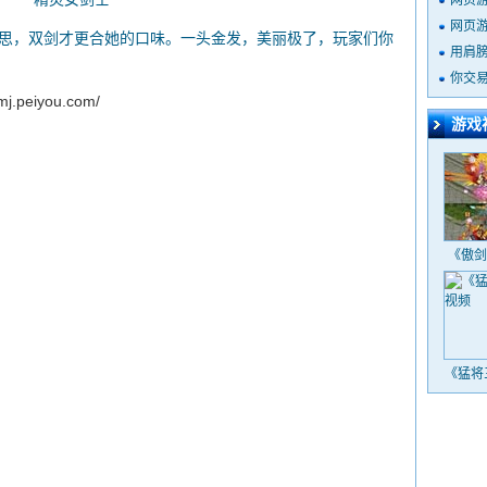
网页
网页
，双剑才更合她的口味。一头金发，美丽极了，玩家们你
用肩
你交
fmj.peiyou.com/
游戏
《傲剑
《猛将