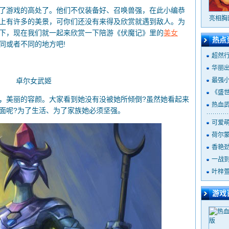
游戏的高处了。他们不仅装备好、召唤兽强，在此小编恭
亮相胸
上有许多的美景，可你们还没有来得及欣赏就遇到敌人。为
下，现在我们就一起来欣赏一下陪游《伏魔记》里的
美女
热点
同或者不同的地方吧!
超然
华丽出
卓尔女武姬
最强
《盛世
美丽的容颜。大家看到她没有没被她所倾倒?虽然她看起来
热血
面呢?为了生活、为了家族她必须坚强。
可爱萌
荷尔蒙
香艳劲
一战到
叶梓萱
游戏