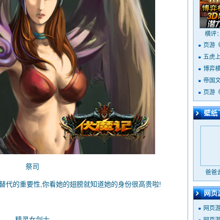
横评
页游
五虎
博弈
定
帝国
页游
壁纸
祭司
爸爸
代的重要性,你看她的翅膀就知道她的身份很高贵啦!
网页
网页
精灵女剑士