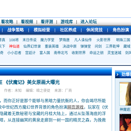
看攻略
|
看视频
|
看评测
|
游戏库
|
进入论坛
|
战争策略
|
模拟经营
|
社区养成
|
休闲竞技
|
角色扮演
修真
108将
末日传说
魔力学堂
梦隋唐
凡人诛仙传
火影世界
明珠三国
天下
神仙道
仙界幻世录
重装英雄
决战中原
弹弹堂
问剑
三界乾坤
藏域
奇
小小忍者
宫廷计
富人国
南帝北丐
收割世界
命运之钥
灵宝迷城
剑
劲爆
狂 《伏魔记》美女原画大曝光
作者：未知
编辑：暗之使徒
来源：厂商
而你正好是那个能够与黑暗力量抗衡的人，你会竭尽所能
款中世纪西方魔幻世界背景的角色扮演
网页游戏
，玩家在《伏
神魔遮
隐藏着无数秘密与宝藏的月桂大陆上，通过从坠落海底的浮
塔，从连接幽冥的黄泉走廊到一树一国的精灵之森，为挽救