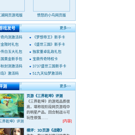
江湖网页游戏版
愤怒的小鸟网页版
游戏发号
更多>>
传奇内测激活码
《梦想帝王》新手卡
黄金限时礼包
《盛世三国》新手卡
外传白玉大礼包
独家董卓乱政礼包
三国黄金新手包
宝鼎传奇特权卡
春秋封测激活码
3737盛世三国新手卡
幻岛》激活码
51九天仙梦激活码
评测
更多>>
页游《三界乾坤》评测
《三界乾坤》的游戏品质很
高，堪称现阶段网页游戏中
的明星产品。回合制战斗可
玩性很强……
[内容]
三界乾坤》评测
横评：3D页游《战歌》