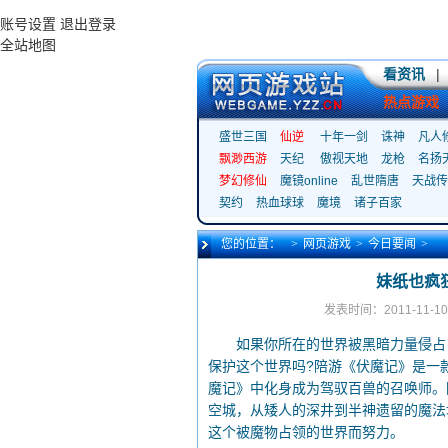
账号设置
退出登录
全站地图
看资讯
|
热点游戏
盛世三国
仙逆
十年一剑
诛神
凡人
飘渺西游
天纪
傲视天地
龙枪
名扬
梦幻修仙
魔镜online
乱世隋唐
天战传
契约
热血球球
魔境
诸子百家
您的位置：
>
网页游戏
>
今日要闻
>
妹纸也疯
发表时间：2011-11-10
如果你所在的世界被黑暗力量侵占，
保护这个世界吗?陪游《伏魔记》是一
魔记》中化身成为驾驭百兽的召唤师。
空城，从矮人的深井到半神遗留的魔法
这个被魔物占领的世界而努力。