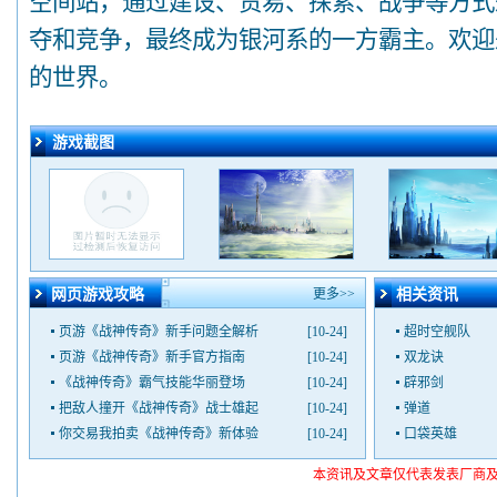
空间站，通过建设、贸易、探索、战争等方式
夺和竞争，最终成为银河系的一方霸主。欢迎
的世界。
游戏截图
网页游戏攻略
更多>>
相关资讯
页游《战神传奇》新手问题全解析
[10-24]
超时空舰队
页游《战神传奇》新手官方指南
[10-24]
双龙诀
《战神传奇》霸气技能华丽登场
[10-24]
辟邪剑
把敌人撞开《战神传奇》战士雄起
[10-24]
弹道
你交易我拍卖《战神传奇》新体验
[10-24]
口袋英雄
本资讯及文章仅代表发表厂商