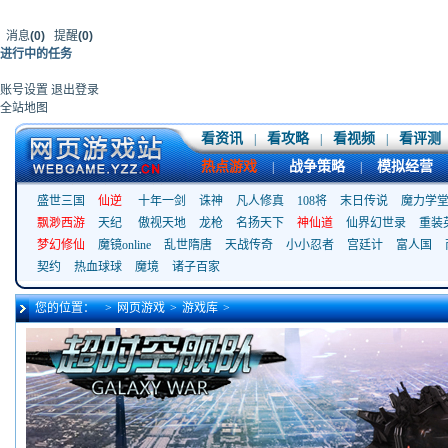
消息
(0)
提醒
(0)
进行中的任务
账号设置
退出登录
全站地图
看资讯
看攻略
看视频
看评测
|
|
|
热点游戏
战争策略
模拟经营
|
|
盛世三国
仙逆
十年一剑
诛神
凡人修真
108将
末日传说
魔力学
飘渺西游
天纪
傲视天地
龙枪
名扬天下
神仙道
仙界幻世录
重装
梦幻修仙
魔镜online
乱世隋唐
天战传奇
小小忍者
宫廷计
富人国
契约
热血球球
魔境
诸子百家
您的位置：
>
网页游戏
>
游戏库
>