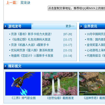
上一篇：
双龙诀
点击复制文章地址，推荐给QQ和MSN上的朋
游戏发号
更多>>
业界资讯
页游《墨攻》新手卡给力大放送！
[07-20]
10月中国网页
《仙境幻想》礼包兑换码大放送
[11-17]
市场：国内首
页游《机器人大战》4服新手卡
[11-17]
金翎奖富人国
优玩网页游《富人国》激活码发放
[11-15]
心动游戏上海
地盘网《宫廷计》11服新手卡发放
[11-14]
代理商接洽《
精彩图文
《三界》帅气职业图
《创世仙缘》截图首发
《战神传奇》截图