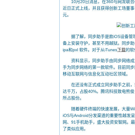
10月20日消息，在360与网龙联
近日正式上线，并且获得创新工场董事
元。
据了解，同步助手是款iOS设备管
备上安装守护，甚至不用越狱。同步助手
ipa和pxl 软件。对于从iTunes
下载
的软
资料显示，同步助手由同步网络成立于
手为同步网络的第一款软件。目前同步
移动互联网与信息化互动社区领域。
在还没有正式成立同步助手之前，熊
达千万，占股40%。腾讯科技致电熊
所占股份。
随着硬件终端的快速发展，大量Windows
iOS与Android分发渠道的重要性
网、91手机助手，盛大投资安智网。最
了类似应用。