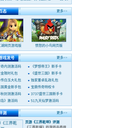
百态
更多>>
江湖网页游戏版
愤怒的小鸟网页版
游戏发号
更多>>
传奇内测激活码
《梦想帝王》新手卡
黄金限时礼包
《盛世三国》新手卡
外传白玉大礼包
独家董卓乱政礼包
三国黄金新手包
宝鼎传奇特权卡
春秋封测激活码
3737盛世三国新手卡
幻岛》激活码
51九天仙梦激活码
评测
更多>>
页游《三界乾坤》评测
《三界乾坤》的游戏品质很