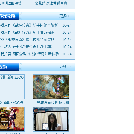
去哪儿2囧萌娃
裴紫绮沙滩性感写真
游戏攻略
更多>>
游戏大作《战神传奇》新手问题全解析
10-24
游戏大作《战神传奇》新手官方指南
10-24
游戏《战神传奇》霸气技能华丽登场
10-24
膀把敌人撞开《战神传奇》战士雄起
10-24
易我拍卖 网页游戏《战神传奇》新体验
10-24
视频
更多>>
》新职业CG曝
三界乾坤宣传视频亮相
光