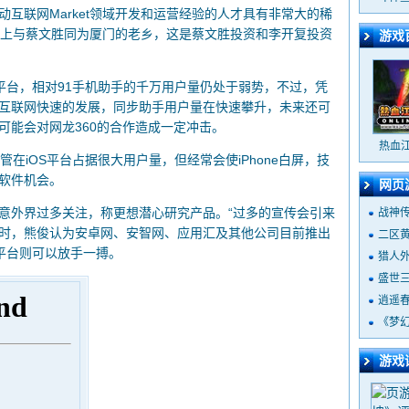
联网Market领域开发和运营经验的人才具有非常大的稀
加上与蔡文胜同为厦门的老乡，这是蔡文胜投资和李开复投资
游戏
台，相对91手机助手的千万用户量仍处于弱势，不过，凭
互联网快速的发展，同步助手用户量在快速攀升，未来还可
可能会对网龙360的合作造成一定冲击。
热血
iOS平台占据很大用户量，但经常会使iPhone白屏，技
软件机会。
网页
外界过多关注，称更想潜心研究产品。“过多的宣传会引来
战神
开发时，熊俊认为安卓网、安智网、应用汇及其他公司目前推出
二区
平台则可以放手一搏。
猎人
盛世
逍遥
《梦
游戏