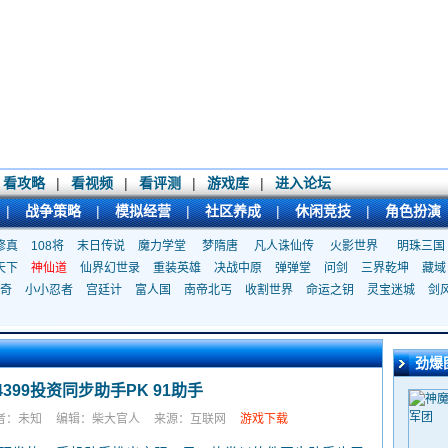
看攻略
|
看视频
|
看评测
|
游戏库
|
进入论坛
|
战争策略
|
模拟经营
|
社区养成
|
休闲竞技
|
角色扮演
修真
108将
末日传说
魔力学堂
梦隋唐
凡人诛仙传
火影世界
明珠三国
天下
神仙道
仙界幻世录
重装英雄
决战中原
弹弹堂
问剑
三界乾坤
藏域
奇
小小忍者
宫廷计
富人国
南帝北丐
收割世界
命运之钥
灵宝迷城
剑
劲爆
399投资同步助手PK 91助手
者：未知
编辑：柴大官人
来源：互联网
游戏下载