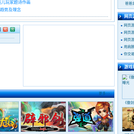
范儿玩家题诗作画
爸爸
趋势及理念
网页
网页
网页
网页
用肩
你交
周
月
游戏
更多>>
《傲剑