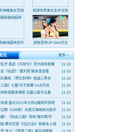
天神魔美女军团
网游世界美女生存法则
部曲线超林志玲
游族宣布UP Girls代言
资讯
更多>>
行乱世 真武《天劫令》灵州战场首爆
11-10
击《仙逆》“通天塔”副本连连看
11-10
小队集结 《梦幻封神》挑战三界台
11-10
三国》七服“乐不思蜀”14点开启
11-10
武林新增副本揭密 无量山高手云集
11-10
当道 盘点2011年大热Q版网页游戏
11-10
过剩《108将》光棍汉演绎民间高手
11-10
爆！《热血三国》惊现“唇印情书”
11-10
底 腾讯页游《QQ九仙》新版本上线
11-10
变“关公”《梦想三国》骑马战群雄
11-10