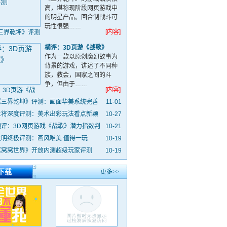
高，堪称现阶段网页游戏中
的明星产品。回合制战斗可
玩性很强……
[内容]
三界乾坤》评测
横评：3D页游《战歌》
作为一款以原创魔幻故事为
背景的游戏，讲述了不同种
族，教会，国家之间的斗
争，但由于……
[内容]
：3D页游《战
歌》
《三界乾坤》评测：画面华美系统完善
11-01
上将深度评测：美术出彩玩法看点新颖
10-27
横评：3D网页游戏《战歌》潜力指数判
10-21
文明终极评测：画风唯美 值得一玩
10-19
《窝窝世界》开放内测超级玩家评测
10-19
下载
更多>>