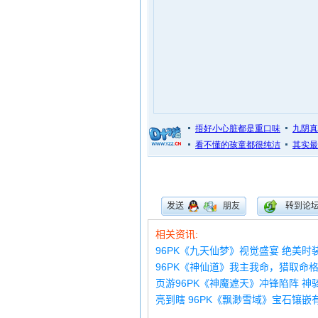
发送
朋友
转到论
相关资讯:
96PK《九天仙梦》视觉盛宴 绝美时
96PK《神仙道》我主我命，猎取命
页游96PK《神魔遮天》冲锋陷阵 神
亮到瞎 96PK《飘渺雪域》宝石镶嵌