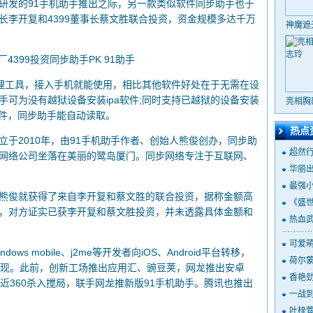
合研发的91手机助手推出之际，另一款类似软件同步助手也于
长李开复和4399董事长蔡文胜联合投资，资金规模多达千万
神魔遮
理工具，接入手机就能使用，相比其他软件好处在于无需在设
可为没有越狱设备安装ipa软件;同时支持已越狱的设备安装
亮相胸
件，同步助手能自动读取。
热点
2010年，由91手机助手作者、创始人熊俊创办，同步助
超然
网络公司坐落在美丽的鹭岛厦门。同步网络专注于互联网、
华丽出
最强
俊就获得了来自李开复和蔡文胜的联合投资，据称金额高
《盛世
俊，对方证实已获李开复和蔡文胜投资，并未透露具体金额和
热血
可爱萌
 mobile、j2me等开发者向iOS、Android平台转移，
荷尔蒙
越发呈现。此前，创新工场推出应用汇、豌豆荚，网龙推出安卓
香艳劲
近360杀入搅局，联手网龙推新版91手机助手。腾讯也推出
一战到
叶梓萱