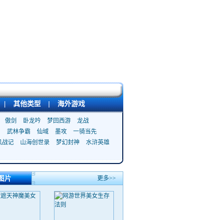
|
其他类型
|
海外游戏
傲剑
卧龙吟
梦回西游
龙战
武林争霸
仙域
墨攻
一骑当先
风战记
山海创世录
梦幻封神
水浒英雄
图片
更多>>