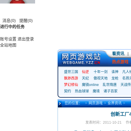
消息
(0)
提醒
(0)
进行中的任务
账号设置
退出登录
全站地图
看资讯
|
热点游戏
盛世三国
仙逆
十年一剑
诛神
凡人
飘渺西游
天纪
傲视天地
龙枪
名扬
梦幻修仙
魔镜online
乱世隋唐
天战传
契约
热血球球
魔境
诸子百家
您的位置：
>
网页游戏
>
业界资讯
>
创新工厂4
发表时间：2011-10-21
作