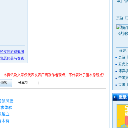
页游《
横评
页游
五虎
博弈
本资讯及文章仅代表发表厂商及作者观点，不代表叶子猪本身观点！
定
帝国
坛博客
分享到
页游
壁纸
装领风骚
格求体验
骑踏血
有木有