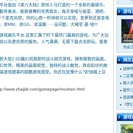
平台是由《第六大陆》原班人马打造的一个全新的最娱乐、
勤劳善良、能歌善舞的宅男腐女，每天穿梭与偷菜、酒吧、
游戏
，去酒吧开个麦克风吧，你的心愿一秒钟就可以实现。变萝莉还是变格
M、求GG、求温暖·····没问题，大喊宅·基·地!!!
戏娱乐平台,这里汇集了时下最热门最爽的游戏，为广大玩
验以及更优质的服务。人气满满，无需下载点击即玩。是美
热血
型2.5D魔幻风格即时战斗网页游戏，拥有精致的画面，
网页
幻世界。精美的画面视觉，独特的战斗触觉，跌宕起伏的故
战神
端游戏媲美的超酷游戏感受。你还在犹豫什么?赶快踏上征
二区
猎人
tp://www.zhaijidi.com/gamepage/moshen.html
盛世
逍遥
《梦
游戏