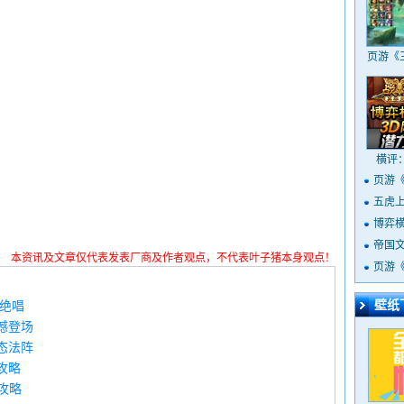
页游《
横评
页游
五虎
博弈
定
帝国
本资讯及文章仅代表发表厂商及作者观点，不代表叶子猪本身观点！
页游
壁纸
古绝唱
撼登场
态法阵
攻略
攻略