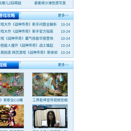
去哪儿2囧萌娃
裴紫绮沙滩性感写真
游戏攻略
更多>>
游戏大作《战神传奇》新手问题全解析
10-24
游戏大作《战神传奇》新手官方指南
10-24
游戏《战神传奇》霸气技能华丽登场
10-24
膀把敌人撞开《战神传奇》战士雄起
10-24
易我拍卖 网页游戏《战神传奇》新体验
10-24
视频
更多>>
》新职业CG曝
三界乾坤宣传视频亮相
光