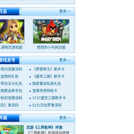
百态
更多>>
江湖网页游戏版
愤怒的小鸟网页版
游戏发号
更多>>
传奇内测激活码
《梦想帝王》新手卡
黄金限时礼包
《盛世三国》新手卡
外传白玉大礼包
独家董卓乱政礼包
三国黄金新手包
宝鼎传奇特权卡
春秋封测激活码
3737盛世三国新手卡
幻岛》激活码
51九天仙梦激活码
评测
更多>>
页游《三界乾坤》评测
《三界乾坤》的游戏品质很