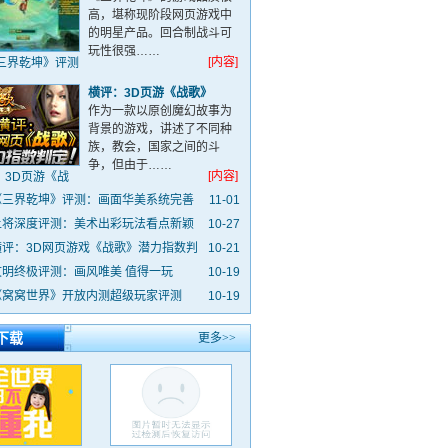
高，堪称现阶段网页游戏中
的明星产品。回合制战斗可
玩性很强……
[内容]
三界乾坤》评测
横评：3D页游《战歌》
作为一款以原创魔幻故事为
背景的游戏，讲述了不同种
族，教会，国家之间的斗
争，但由于……
[内容]
：3D页游《战
歌》
《三界乾坤》评测：画面华美系统完善
11-01
上将深度评测：美术出彩玩法看点新颖
10-27
横评：3D网页游戏《战歌》潜力指数判
10-21
文明终极评测：画风唯美 值得一玩
10-19
《窝窝世界》开放内测超级玩家评测
10-19
下载
更多>>