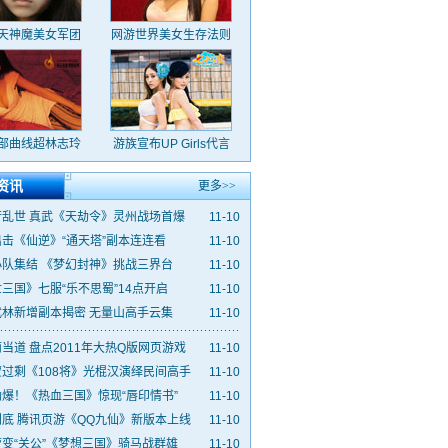
天神魔美女军团
网游世界美女生存法则
部曲线超林志玲
游族宣布UP Girls代言
资讯
更多>>
行乱世 真武《天劫令》灵州战场首爆
11-10
击《仙逆》“通天塔”副本连连看
11-10
小队集结 《梦幻封神》挑战三界台
11-10
三国》七服“乐不思蜀”14点开启
11-10
武林新增副本揭密 无量山高手云集
11-10
当道 盘点2011年大热Q版网页游戏
11-10
过剩《108将》光棍汉演绎民间高手
11-10
爆！《热血三国》惊现“唇印情书”
11-10
底 腾讯页游《QQ九仙》新版本上线
11-10
变“关公”《梦想三国》骑马战群雄
11-10