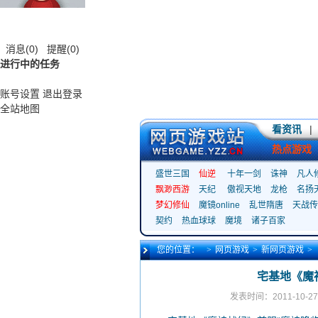
消息
(0)
提醒
(0)
进行中的任务
账号设置
退出登录
全站地图
看资讯
|
热点游戏
盛世三国
仙逆
十年一剑
诛神
凡人
飘渺西游
天纪
傲视天地
龙枪
名扬
梦幻修仙
魔镜online
乱世隋唐
天战传
契约
热血球球
魔境
诸子百家
您的位置：
>
网页游戏
>
新网页游戏
>
宅基地《魔
发表时间：2011-10-27