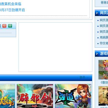
爸爸
雄救美机会来临
0月27日劲爆开启
网页
网页
网页
网页
用肩
你交
周
月
游戏
更多>>
《傲剑