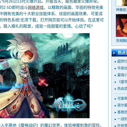
9月26日11时火爆开启。开服当天，服务器里火爆异常。
2.5D即时战斗
网络游戏
，以精致的画面、华丽的特效完美
神魔遮
中拥有完美的十大职业技能体系、炫丽的画面效果、可爱逗
的特色系统!无须下载，打开网页就可以开始体验。在这里可
，踏入婚礼的殿堂，成就一段甜蜜的爱情。心动了吗?
亮相胸
热点
超然
华丽出
最强
《盛世
热血
可爱萌
荷尔蒙
香艳劲
一战到
入宅基地《魔神战纪》的魔幻世界，体验神魔刺激的冒险，
叶梓萱