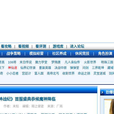
看攻略
|
看视频
|
看评测
|
游戏库
|
进入论坛
|
战争策略
|
模拟经营
|
社区养成
|
休闲竞技
|
角色扮演
修真
108将
末日传说
魔力学堂
梦隋唐
凡人诛仙传
火影世界
明珠三国
天下
神仙道
仙界幻世录
重装英雄
决战中原
弹弹堂
问剑
三界乾坤
藏域
奇
小小忍者
宫廷计
富人国
南帝北丐
收割世界
命运之钥
灵宝迷城
剑
劲爆
神战纪》首服盛典恭候魔神降临
作者：未知
编辑：暗之使徒
来源：厂商