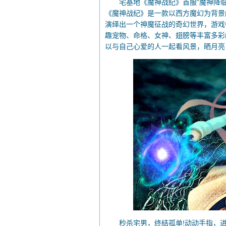
宅基地《魔神战纪》首服“魔神降临”
《魔神战纪》是一款以西方魔幻为背景的
演绎出一个神魔征战的奇幻世界，游戏
趣宠物、命格、女神、翅膀等丰富多彩
以与自己心爱的人一起看风景，晒月亮
秒杀宅男，终结孤单!动动手指，进