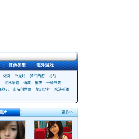
|
其他类型
|
海外游戏
傲剑
卧龙吟
梦回西游
龙战
武林争霸
仙域
墨攻
一骑当先
风战记
山海创世录
梦幻封神
水浒英雄
图片
更多>>